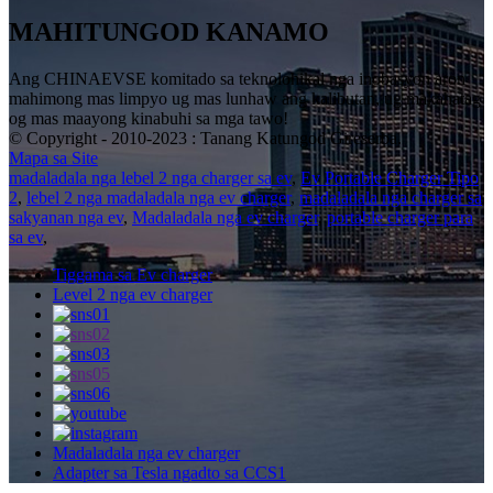
MAHITUNGOD KANAMO
Ang CHINAEVSE komitado sa teknolohikal nga inobasyon aron
mahimong mas limpyo ug mas lunhaw ang kalibutan, ug makahatag
og mas maayong kinabuhi sa mga tawo!
© Copyright - 2010-2023 : Tanang Katungod Gireserba.
Mapa sa Site
madaladala nga lebel 2 nga charger sa ev
,
Ev Portable Charger Tipo
2
,
lebel 2 nga madaladala nga ev charger
,
madaladala nga charger sa
sakyanan nga ev
,
Madaladala nga ev charger
,
portable charger para
sa ev
,
Tiggama sa Ev charger
Level 2 nga ev charger
Madaladala nga ev charger
Adapter sa Tesla ngadto sa CCS1