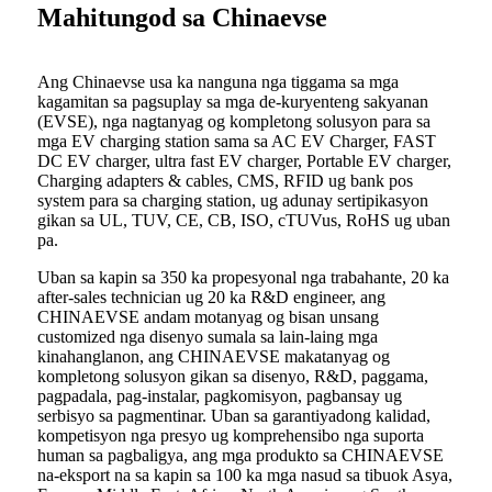
Mahitungod sa Chinaevse
Ang Chinaevse usa ka nanguna nga tiggama sa mga
kagamitan sa pagsuplay sa mga de-kuryenteng sakyanan
(EVSE), nga nagtanyag og kompletong solusyon para sa
mga EV charging station sama sa AC EV Charger, FAST
DC EV charger, ultra fast EV charger, Portable EV charger,
Charging adapters & cables, CMS, RFID ug bank pos
system para sa charging station, ug adunay sertipikasyon
gikan sa UL, TUV, CE, CB, ISO, cTUVus, RoHS ug uban
pa.
Uban sa kapin sa 350 ka propesyonal nga trabahante, 20 ka
after-sales technician ug 20 ka R&D engineer, ang
CHINAEVSE andam motanyag og bisan unsang
customized nga disenyo sumala sa lain-laing mga
kinahanglanon, ang CHINAEVSE makatanyag og
kompletong solusyon gikan sa disenyo, R&D, paggama,
pagpadala, pag-instalar, pagkomisyon, pagbansay ug
serbisyo sa pagmentinar. Uban sa garantiyadong kalidad,
kompetisyon nga presyo ug komprehensibo nga suporta
human sa pagbaligya, ang mga produkto sa CHINAEVSE
na-eksport na sa kapin sa 100 ka mga nasud sa tibuok Asya,