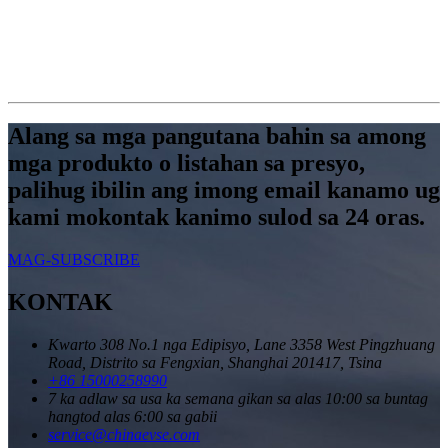
Alang sa mga pangutana bahin sa among
mga produkto o listahan sa presyo,
palihug ibilin ang imong email kanamo ug
kami mokontak kanimo sulod sa 24 oras.
MAG-SUBSCRIBE
KONTAK
Kwarto 308 No.1 nga Edipisyo, Lane 3358 West Pingzhuang
Road, Distrito sa Fengxian, Shanghai 201417, Tsina
+86 15000258990
7 ka adlaw sa usa ka semana gikan sa alas 10:00 sa buntag
hangtod alas 6:00 sa gabii
service@chinaevse.com