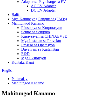
Adapter sa Pag-charge sa EV
AC EV Adapter
DC EV Adapter
Balita
Mga Kanunayng Pangutana (FAQs)
Mahitungod Kanamo
Pilosopiya sa Korporasyon
Sentro sa Sertipiko
Kasaysayan sa CHINAEVSE
Mga Listahan sa Proyekto
Proseso sa Operasyon
Dayagram sa Kagamitan
R&D
Mga Eksibisyon
Kontaka Kami
English
Panimalay
Mahitungod Kanamo
Mahitungod Kanamo