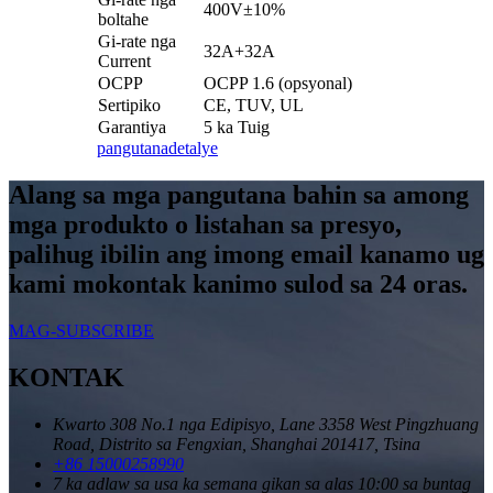
400V±10%
boltahe
Gi-rate nga
32A+32A
Current
OCPP
OCPP 1.6 (opsyonal)
Sertipiko
CE, TUV, UL
Garantiya
5 ka Tuig
pangutana
detalye
Alang sa mga pangutana bahin sa among
mga produkto o listahan sa presyo,
palihug ibilin ang imong email kanamo ug
kami mokontak kanimo sulod sa 24 oras.
MAG-SUBSCRIBE
KONTAK
Kwarto 308 No.1 nga Edipisyo, Lane 3358 West Pingzhuang
Road, Distrito sa Fengxian, Shanghai 201417, Tsina
+86 15000258990
7 ka adlaw sa usa ka semana gikan sa alas 10:00 sa buntag