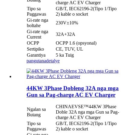
charge AC EV Charger
Tipo sa
GB/T, IEC62196-2(Tipo 1/Tipo
Paggawas
2) kable o socket
Gi-rate nga
230V±10%
boltahe
Gi-rate nga
32A+32A
Current
OCPP
OCPP 1.6 (opsyonal)
Sertipiko
CE, TUV, UL
Garantiya
5 ka Tuig
pangutana
detalye
44KW 3Phase Dobleng 32A nga mga
Gun sa Pag-charge AC EV Charger
CHINAEVSE™️44KW 3Phase
Ngalan sa
Doble 32A nga mga Gun sa Pag-
Butang
charge AC EV Charger
Tipo sa
GB/T, IEC62196-2(Tipo 1/Tipo
Paggawas
2) kable o socket
Gi-rate nga