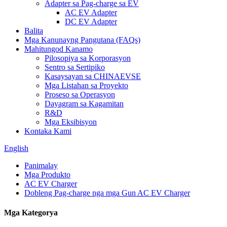
Adapter sa Pag-charge sa EV
AC EV Adapter
DC EV Adapter
Balita
Mga Kanunayng Pangutana (FAQs)
Mahitungod Kanamo
Pilosopiya sa Korporasyon
Sentro sa Sertipiko
Kasaysayan sa CHINAEVSE
Mga Listahan sa Proyekto
Proseso sa Operasyon
Dayagram sa Kagamitan
R&D
Mga Eksibisyon
Kontaka Kami
English
Panimalay
Mga Produkto
AC EV Charger
Dobleng Pag-charge nga mga Gun AC EV Charger
Mga Kategorya