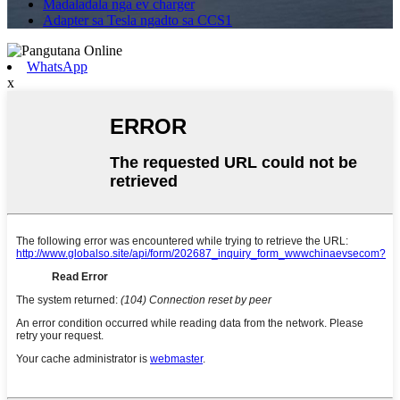
Madaladala nga ev charger
Adapter sa Tesla ngadto sa CCS1
WhatsApp
x