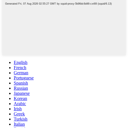
English
French
German
Portuguese
Spanish
Russian
Japanese
Korean
Arabic
Irish
Greek
Turkish
Italian