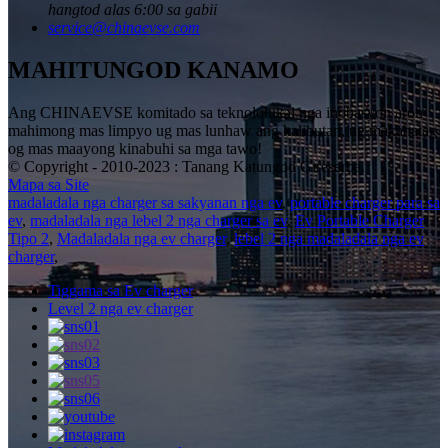
hangtod alas 6:00 sa gabii
service@chinaevse.com
MAHITUNGOD KANAMO
Ang CHINAEVSE komitado sa teknolohikal nga inobasyon aron
mahimong mas limpyo ug mas lunhaw ang kalibutan, ug makahatag
og mas maayong kinabuhi sa mga tawo!
© Copyright - 2010-2023 : Tanang Katungod Gireserba.
Mapa sa Site
madaladala nga charger sa sakyanan nga ev
,
portable charger para sa
ev
,
madaladala nga lebel 2 nga charger sa ev
,
Ev Portable Charger
Tipo 2
,
Madaladala nga ev charger
,
lebel 2 nga madaladala nga ev
charger
,
Tiggama sa Ev charger
Level 2 nga ev charger