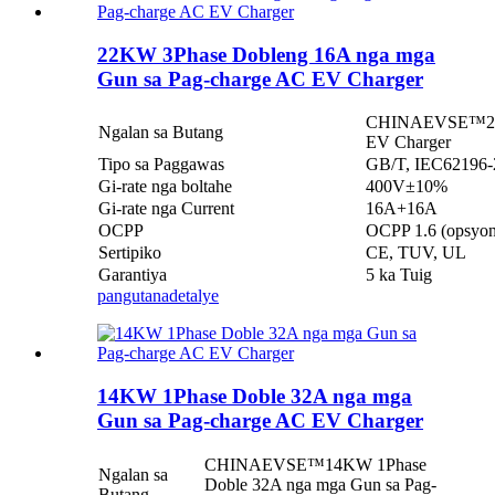
22KW 3Phase Dobleng 16A nga mga
Gun sa Pag-charge AC EV Charger
CHINAEVSE™️22K
Ngalan sa Butang
EV Charger
Tipo sa Paggawas
GB/T, IEC62196-2(
Gi-rate nga boltahe
400V±10%
Gi-rate nga Current
16A+16A
OCPP
OCPP 1.6 (opsyon
Sertipiko
CE, TUV, UL
Garantiya
5 ka Tuig
pangutana
detalye
14KW 1Phase Doble 32A nga mga
Gun sa Pag-charge AC EV Charger
CHINAEVSE™️14KW 1Phase
Ngalan sa
Doble 32A nga mga Gun sa Pag-
Butang