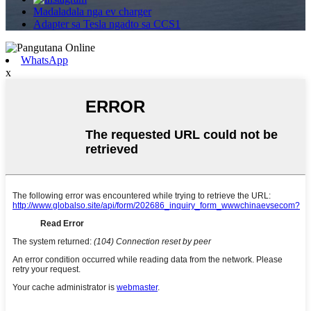
Madaladala nga ev charger
Adapter sa Tesla ngadto sa CCS1
WhatsApp
x