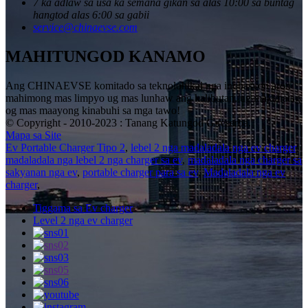
7 ka adlaw sa usa ka semana gikan sa alas 10:00 sa buntag
hangtod alas 6:00 sa gabii
service@chinaevse.com
MAHITUNGOD KANAMO
Ang CHINAEVSE komitado sa teknolohikal nga inobasyon aron
mahimong mas limpyo ug mas lunhaw ang kalibutan, ug makahatag
og mas maayong kinabuhi sa mga tawo!
© Copyright - 2010-2023 : Tanang Katungod Gireserba.
Mapa sa Site
Ev Portable Charger Tipo 2
,
lebel 2 nga madaladala nga ev charger
,
madaladala nga lebel 2 nga charger sa ev
,
madaladala nga charger sa
sakyanan nga ev
,
portable charger para sa ev
,
Madaladala nga ev
charger
,
Tiggama sa Ev charger
Level 2 nga ev charger