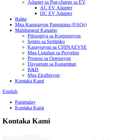
Adapter sa Pag-charge sa EV
AC EV Adapter
DC EV Adapter
Balita
Mga Kanunayng Pangutana (FAQs)
Mahitungod Kanamo
Pilosopiya sa Korporasyon
Sentro sa Sertipiko
Kasaysayan sa CHINAEVSE
Mga Listahan sa Proyekto
Proseso sa Operasyon
Dayagram sa Kagamitan
R&D
Mga Eksibisyon
Kontaka Kami
English
Panimalay
Kontaka Kami
Kontaka Kami