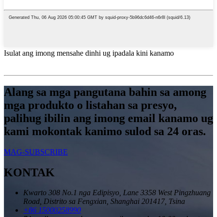
Isulat ang imong mensahe dinhi ug ipadala kini kanamo
Alang sa mga pangutana bahin sa among
mga produkto o listahan sa presyo,
palihug ibilin ang imong email kanamo ug
kami mokontak kanimo sulod sa 24 oras.
MAG-SUBSCRIBE
KONTAK
Kwarto 308 No.1 nga Edipisyo, Lane 3358 West Pingzhuang
Road, Distrito sa Fengxian, Shanghai 201417, Tsina
+86 15000258990