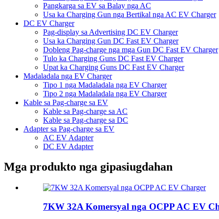
Pangkarga sa EV sa Balay nga AC
Usa ka Charging Gun nga Bertikal nga AC EV Charger
DC EV Charger
Pag-display sa Advertising DC EV Charger
Usa ka Charging Gun DC Fast EV Charger
Dobleng Pag-charge nga mga Gun DC Fast EV Charger
Tulo ka Charging Guns DC Fast EV Charger
Upat ka Charging Guns DC Fast EV Charger
Madaladala nga EV Charger
Tipo 1 nga Madaladala nga EV Charger
Tipo 2 nga Madaladala nga EV Charger
Kable sa Pag-charge sa EV
Kable sa Pag-charge sa AC
Kable sa Pag-charge sa DC
Adapter sa Pag-charge sa EV
AC EV Adapter
DC EV Adapter
Mga produkto nga gipasiugdahan
7KW 32A Komersyal nga OCPP AC EV Ch