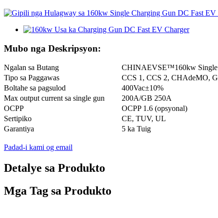
Mubo nga Deskripsyon:
Ngalan sa Butang
CHINAEVSE™️160kw Single C
Tipo sa Paggawas
CCS 1, CCS 2, CHAdeMO, GB
Boltahe sa pagsulod
400Vac±10%
Max output current sa single gun
200A/GB 250A
OCPP
OCPP 1.6 (opsyonal)
Sertipiko
CE, TUV, UL
Garantiya
5 ka Tuig
Padad-i kami og email
Detalye sa Produkto
Mga Tag sa Produkto