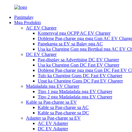
Panimalay
Mga Produkto
AC EV Charger
Komersyal nga OCPP AC EV Charger
Dobleng Pag-charge nga mga Gun AC EV Charge
Pangkarga sa EV sa Balay nga AC
Usa ka Charging Gun nga Bertikal nga AC EV Ch
DC EV Charger
Pag-display sa Advertising DC EV Charger
Usa ka Charging Gun DC Fast EV Charger
Dobleng Pag-charge nga mga Gun DC Fast EV C
Tulo ka Charging Guns DC Fast EV Charger
Upat ka Charging Guns DC Fast EV Charger
Madaladala nga EV Charger
Tipo 1 nga Madaladala nga EV Charger
Tipo 2 nga Madaladala nga EV Charger
Kable sa Pag-charge sa EV
Kable sa Pag-charge sa AC
Kable sa Pag-charge sa DC
Adapter sa Pag-charge sa EV
AC EV Adapter
DC EV Adapter