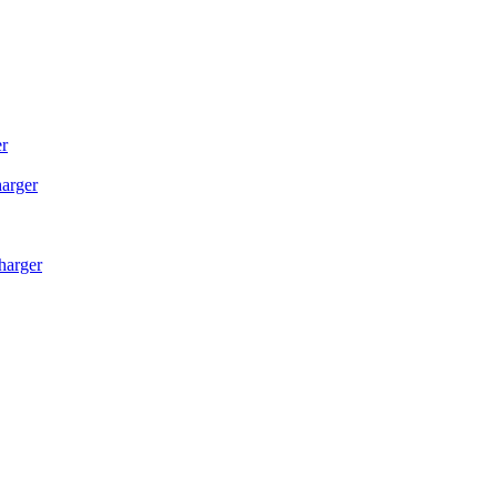
r
arger
harger