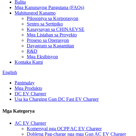
Balita
Mga Kanunayng Pangutana (FAQs)
Mahitungod Kanamo
Pilosopiya sa Korporasyon
Sentro sa Sertipiko
Kasaysayan sa CHINAEVSE
Mga Listahan sa Proyekto
Proseso sa Operasyon
Dayagram sa Kagamitan
R&D
Mga Eksibisyon
Kontaka Kami
English
Panimalay
Mga Produkto
DC EV Charger
Usa ka Charging Gun DC Fast EV Charger
Mga Kategorya
AC EV Charger
Komersyal nga OCPP AC EV Charger
Dobleng Pag-charge nga mga Gun AC EV Charger