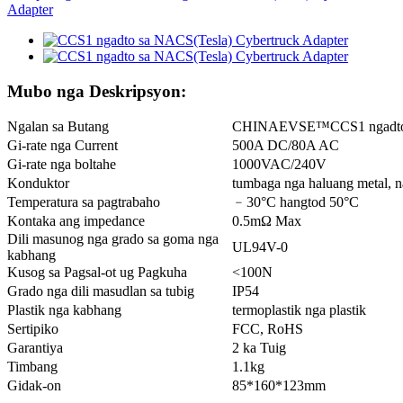
Mubo nga Deskripsyon:
Ngalan sa Butang
CHINAEVSE™️CCS1 ngadto s
Gi-rate nga Current
500A DC/80A AC
Gi-rate nga boltahe
1000VAC/240V
Konduktor
tumbaga nga haluang metal, n
Temperatura sa pagtrabaho
﹣30°C hangtod 50°C
Kontaka ang impedance
0.5mΩ Max
Dili masunog nga grado sa goma nga
UL94V-0
kabhang
Kusog sa Pagsal-ot ug Pagkuha
<100N
Grado nga dili masudlan sa tubig
IP54
Plastik nga kabhang
termoplastik nga plastik
Sertipiko
FCC, RoHS
Garantiya
2 ka Tuig
Timbang
1.1kg
Gidak-on
85*160*123mm