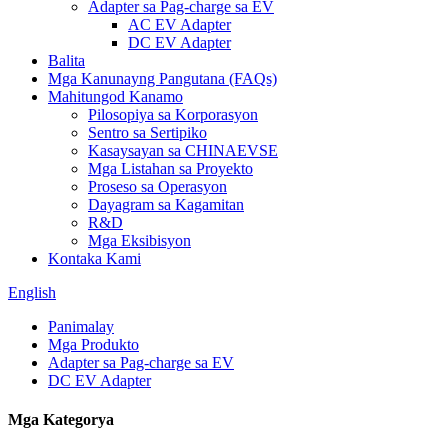
Adapter sa Pag-charge sa EV
AC EV Adapter
DC EV Adapter
Balita
Mga Kanunayng Pangutana (FAQs)
Mahitungod Kanamo
Pilosopiya sa Korporasyon
Sentro sa Sertipiko
Kasaysayan sa CHINAEVSE
Mga Listahan sa Proyekto
Proseso sa Operasyon
Dayagram sa Kagamitan
R&D
Mga Eksibisyon
Kontaka Kami
English
Panimalay
Mga Produkto
Adapter sa Pag-charge sa EV
DC EV Adapter
Mga Kategorya