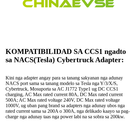
KOMPATIBILIDAD SA CCS1 ngadto
sa NACS(Tesla) Cybertruck Adapter:
Kini nga adapter angay para sa tanang sakyanan nga adunay
NACS port sama sa tanang modelo sa Tesla nga Y/3/X/S,
Cybertruck, Mosuporta sa AC J1772 Type1 ug DC CCS1
charging, AC Max rated current 80A, DC Max rated current
500A; AC Max rated voltage 240V, DC Max rated voltage
1000V, ug uban pang brand sa adapters nga adunay ubos nga
rated current sama sa 200A o 300A, nga delikado kaayo sa pag-
charge nga adunay taas nga power labi na sa sobra sa 200kw.