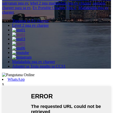
sakyanan nga ev
,
lebel 2 nga madaladala nga ev charger
,
portable
charger para sa ev
,
Ev Portable Charger Tipo 2
,
Madaladala nga ev
charger
,
Tiggama sa Ev charger
Level 2 nga ev charger
Madaladala nga ev charger
Adapter sa Tesla ngadto sa CCS1
WhatsApp
x