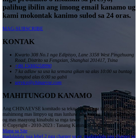
palihug ibilin ang imong email kanamo ug
kami mokontak kanimo sulod sa 24 oras.
MAG-SUBSCRIBE
KONTAK
Kwarto 308 No.1 nga Edipisyo, Lane 3358 West Pingzhuang
Road, Distrito sa Fengxian, Shanghai 201417, Tsina
+86 15000258990
7 ka adlaw sa usa ka semana gikan sa alas 10:00 sa buntag
hangtod alas 6:00 sa gabii
service@chinaevse.com
MAHITUNGOD KANAMO
Ang CHINAEVSE komitado sa teknolohikal nga inobasyon aron
mahimong mas limpyo ug mas lunhaw ang kalibutan, ug makahatag
og mas maayong kinabuhi sa mga tawo!
© Copyright - 2010-2023 : Tanang Katungod Gireserba.
Mapa sa Site
madaladala nga lebel 2 nga charger sa ev
,
madaladala nga charger sa