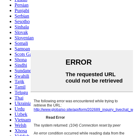
Persian
Punjabi
Serbian
Sesotho
Sinhala
Slovak
Slovenian
Somali
Samoan
Scots Gaelic
Shona
Sindhi
Sundanese
Swahili
Tajik
Tamil
Telugu
Thai
Ukrainian
Urdu
Uzbek
Vietnamese
Welsh
Xhosa