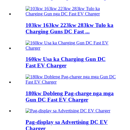
103kw 163kw 223kw 283kw Tulo ka
Charging Guns DC Fast ...
160kw Usa ka Charging Gun DC
Fast EV Charger
180kw Dobleng Pag-charge nga mga
Gun DC Fast EV Charger
Pag-display sa Advertising DC EV
Charger