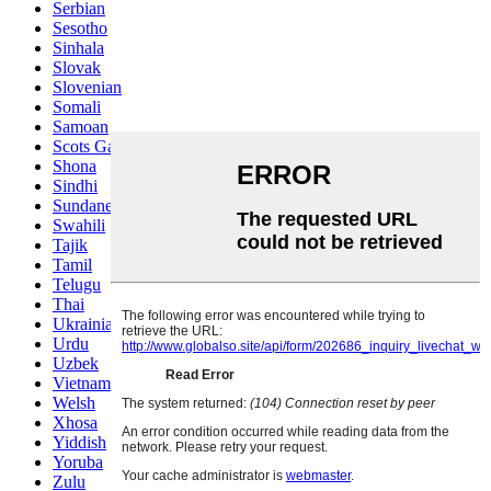
Serbian
Sesotho
Sinhala
Slovak
Slovenian
Somali
Samoan
Scots Gaelic
Shona
Sindhi
Sundanese
Swahili
Tajik
Tamil
Telugu
Thai
Ukrainian
Urdu
Uzbek
Vietnamese
Welsh
Xhosa
Yiddish
Yoruba
Zulu