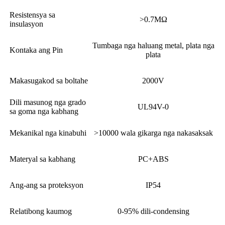
Resistensya sa
>0.7MΩ
insulasyon
Tumbaga nga haluang metal, plata nga
Kontaka ang Pin
plata
Makasugakod sa boltahe
2000V
Dili masunog nga grado
UL94V-0
sa goma nga kabhang
Mekanikal nga kinabuhi
>10000 wala gikarga nga nakasaksak
Materyal sa kabhang
PC+ABS
Ang-ang sa proteksyon
IP54
Relatibong kaumog
0-95% dili-condensing