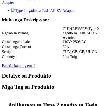
Mubo nga Deskripsyon:
CHINAEVSE™️Type 2
Ngalan sa Butang
ngadto sa Tesla AC EV
Adapter
Gi-rate nga boltahe
110V~250VAC
Gi-rate nga Current
32A
Sertipiko
TUV, CB, CE, UKCA
Garantiya
2 ka Tuig
Padad-i kami og email
Detalye sa Produkto
Mga Tag sa Produkto
Aplikasyon sa Type 2 ngadto sa Tesla