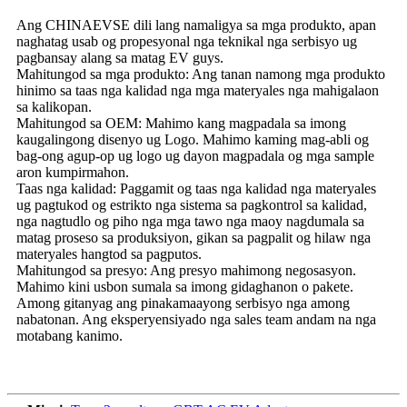
Ang CHINAEVSE dili lang namaligya sa mga produkto, apan
naghatag usab og propesyonal nga teknikal nga serbisyo ug
pagbansay alang sa matag EV guys.
Mahitungod sa mga produkto: Ang tanan namong mga produkto
hinimo sa taas nga kalidad nga mga materyales nga mahigalaon
sa kalikopan.
Mahitungod sa OEM: Mahimo kang magpadala sa imong
kaugalingong disenyo ug Logo. Mahimo kaming mag-abli og
bag-ong agup-op ug logo ug dayon magpadala og mga sample
aron kumpirmahon.
Taas nga kalidad: Paggamit og taas nga kalidad nga materyales
ug pagtukod og estrikto nga sistema sa pagkontrol sa kalidad,
nga nagtudlo og piho nga mga tawo nga maoy nagdumala sa
matag proseso sa produksiyon, gikan sa pagpalit og hilaw nga
materyales hangtod sa pagputos.
Mahitungod sa presyo: Ang presyo mahimong negosasyon.
Mahimo kini usbon sumala sa imong gidaghanon o pakete.
Among gitanyag ang pinakamaayong serbisyo nga among
nabatonan. Ang eksperyensiyado nga sales team andam na nga
motabang kanimo.