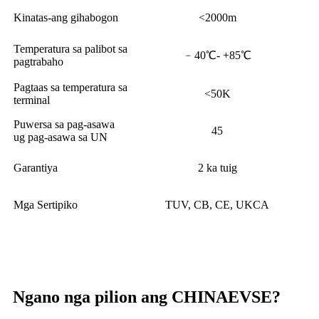
Kinatas-ang gihabogon
<2000m
Temperatura sa palibot sa
﹣40℃- +85℃
pagtrabaho
Pagtaas sa temperatura sa
<50K
terminal
Puwersa sa pag-asawa
45
ug pag-asawa sa UN
Garantiya
2 ka tuig
Mga Sertipiko
TUV, CB, CE, UKCA
Ngano nga pilion ang CHINAEVSE?