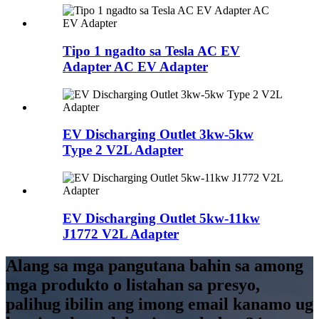
Tipo 1 ngadto sa Tesla AC EV
Adapter AC EV Adapter
EV Discharging Outlet 3kw-5kw
Type 2 V2L Adapter
EV Discharging Outlet 5kw-11kw
J1772 V2L Adapter
Alang sa mga pangutana bahin sa among
mga produkto o listahan sa presyo,
palihug ibilin ang imong email kanamo ug