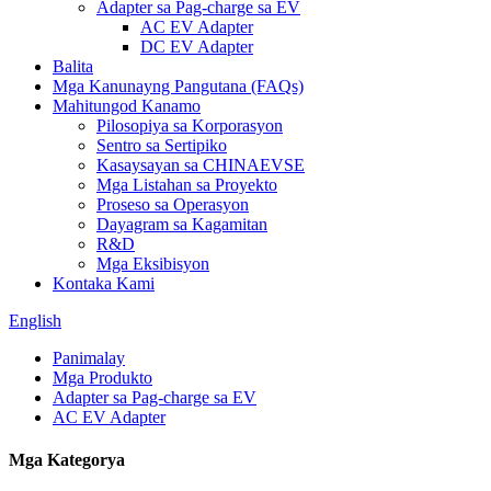
Adapter sa Pag-charge sa EV
AC EV Adapter
DC EV Adapter
Balita
Mga Kanunayng Pangutana (FAQs)
Mahitungod Kanamo
Pilosopiya sa Korporasyon
Sentro sa Sertipiko
Kasaysayan sa CHINAEVSE
Mga Listahan sa Proyekto
Proseso sa Operasyon
Dayagram sa Kagamitan
R&D
Mga Eksibisyon
Kontaka Kami
English
Panimalay
Mga Produkto
Adapter sa Pag-charge sa EV
AC EV Adapter
Mga Kategorya