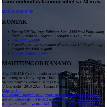
kami mokontak kanimo sulod sa 24 oras.
MAG-SUBSCRIBE
KONTAK
Kwarto 308 No.1 nga Edipisyo, Lane 3358 West Pingzhuang
Road, Distrito sa Fengxian, Shanghai 201417, Tsina
+86 15000258990
7 ka adlaw sa usa ka semana gikan sa alas 10:00 sa buntag
hangtod alas 6:00 sa gabii
service@chinaevse.com
MAHITUNGOD KANAMO
Ang CHINAEVSE komitado sa teknolohikal nga inobasyon aron
mahimong mas limpyo ug mas lunhaw ang kalibutan, ug makahatag
og mas maayong kinabuhi sa mga tawo!
© Copyright - 2010-2023 : Tanang Katungod Gireserba.
Mapa sa Site
Ev Portable Charger Tipo 2
,
madaladala nga charger sa sakyanan
nga ev
,
madaladala nga lebel 2 nga charger sa ev
,
portable charger
para sa ev
,
lebel 2 nga madaladala nga ev charger
,
Madaladala nga