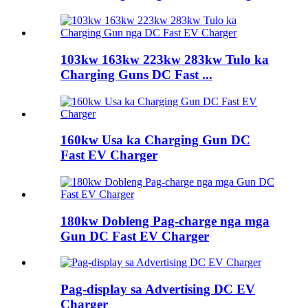
103kw 163kw 223kw 283kw Tulo ka
Charging Guns DC Fast ...
160kw Usa ka Charging Gun DC
Fast EV Charger
180kw Dobleng Pag-charge nga mga
Gun DC Fast EV Charger
Pag-display sa Advertising DC EV
Charger