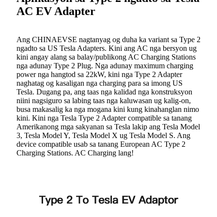
AC EV Adapter
Ang CHINAEVSE nagtanyag og duha ka variant sa Type 2
ngadto sa US Tesla Adapters. Kini ang AC nga bersyon ug
kini angay alang sa balay/publikong AC Charging Stations
nga adunay Type 2 Plug. Nga adunay maximum charging
power nga hangtod sa 22kW, kini nga Type 2 Adapter
naghatag og kasaligan nga charging para sa imong US
Tesla. Dugang pa, ang taas nga kalidad nga konstruksyon
niini nagsiguro sa labing taas nga kaluwasan ug kalig-on,
busa makasalig ka nga mogana kini kung kinahanglan nimo
kini. Kini nga Tesla Type 2 Adapter compatible sa tanang
Amerikanong mga sakyanan sa Tesla lakip ang Tesla Model
3, Tesla Model Y, Tesla Model X ug Tesla Model S. Ang
device compatible usab sa tanang European AC Type 2
Charging Stations. AC Charging lang!