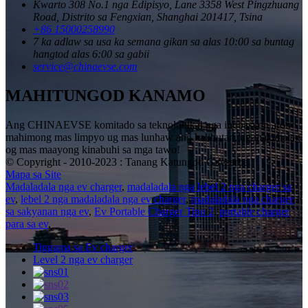
Kwarto 308 No.1 nga Edipisyo, Lane 3358 West Pingzhuang
Road, Distrito sa Fengxian, Shanghai 201417, Tsina
+86 15000258990
7 ka adlaw sa usa ka semana gikan sa alas 10:00 sa buntag
hangtod alas 6:00 sa gabii
service@chinaevse.com
MAHITUNGOD KANAMO
Ang CHINAEVSE komitado sa teknolohikal nga inobasyon aron
mahimong mas limpyo ug mas lunhaw ang kalibutan, ug makahatag
og mas maayong kinabuhi sa mga tawo!
© Copyright - 2010-2023 : Tanang Katungod Gireserba.
Mapa sa Site
Madaladala nga ev charger
,
madaladala nga lebel 2 nga charger sa
ev
,
lebel 2 nga madaladala nga ev charger
,
madaladala nga charger
sa sakyanan nga ev
,
Ev Portable Charger Tipo 2
,
portable charger
para sa ev
,
Tiggama sa Ev charger
Level 2 nga ev charger