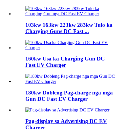
103kw 163kw 223kw 283kw Tulo ka
Charging Guns DC Fast ...
160kw Usa ka Charging Gun DC
Fast EV Charger
180kw Dobleng Pag-charge nga mga
Gun DC Fast EV Charger
Pag-display sa Advertising DC EV
Charger