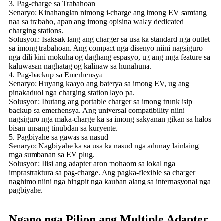
3. Pag-charge sa Trabahoan
Senaryo: Kinahanglan nimong i-charge ang imong EV samtang
naa sa trabaho, apan ang imong opisina walay dedicated
charging stations.
Solusyon: Isaksak lang ang charger sa usa ka standard nga outlet
sa imong trabahoan. Ang compact nga disenyo niini nagsiguro
nga dili kini mokuha og daghang espasyo, ug ang mga feature sa
kaluwasan naghatag og kalinaw sa hunahuna.
4. Pag-backup sa Emerhensya
Senaryo: Huyang kaayo ang baterya sa imong EV, ug ang
pinakaduol nga charging station layo pa.
Solusyon: Ibutang ang portable charger sa imong trunk isip
backup sa emerhensya. Ang universal compatibility niini
nagsiguro nga maka-charge ka sa imong sakyanan gikan sa halos
bisan unsang tinubdan sa kuryente.
5. Pagbiyahe sa gawas sa nasud
Senaryo: Nagbiyahe ka sa usa ka nasud nga adunay lainlaing
mga sumbanan sa EV plug.
Solusyon: Ilisi ang adapter aron mohaom sa lokal nga
imprastraktura sa pag-charge. Ang pagka-flexible sa charger
naghimo niini nga hingpit nga kauban alang sa internasyonal nga
pagbiyahe.
Ngano nga Pilion ang Multiple Adapter