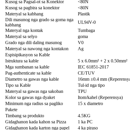
Kusog sa Pagsal-ot sa Konektor
<80N
Kusog sa pagbira sa konektor
<80N
Materyal sa kabhang
Plastik
Dili masunog nga grado sa goma nga
UL94V-0
kabhang
Materyal nga kontak
Tumbaga
Materyal sa selyo
goma
Grado nga dili daling masunog
V0
Materyal sa nawong nga kontakon
Ag
Espisipikasyon sa Kable
Istruktura sa kable
5 x 6.0mm² + 2 x 0.50mm²
Mga sumbanan sa kable
IEC 61851-2017
Pag-authenticate sa kable
CE/TUV
Diametro sa gawas nga kable
16mm ±0.4 mm (Reperensy
Tipo sa Kable
Tul-id nga tipo
Materyal sa gawas nga sakoban
TPU
Kolor sa gawas nga dyaket
Itom/kahel (Reperensya)
Minimum nga radius sa pagliko
15 x diametro
Pakete
Timbang sa produkto
4.5KG
Gidaghanon kada kahon sa Pizza
1 ka PC
Gidaghanon kada karton nga papel
4 ka piraso