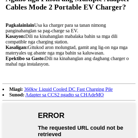
Cables Mode 2 Portable EV Charger?
Pagkalainlain
Usa ka charger para sa tanan nimong
panginahanglan sa pag-charge sa EV.
Kasayon:
Dili na kinahanglan mabalaka bahin sa mga dili
compatible nga charging station.
Kasaligan:
Gitukod aron molungtad, gamit ang lig-on nga mga
materyales ug abante nga mga bahin sa kaluwasan.
Epektibo sa Gasto:
Dili na kinahanglan ang daghang charger o
mahal nga instalasyon.
Miagi:
360kw Liquid Cooled DC Fast Charging Pile
Sunod:
Adapter sa CCS2 ngadto sa CHAdeMO