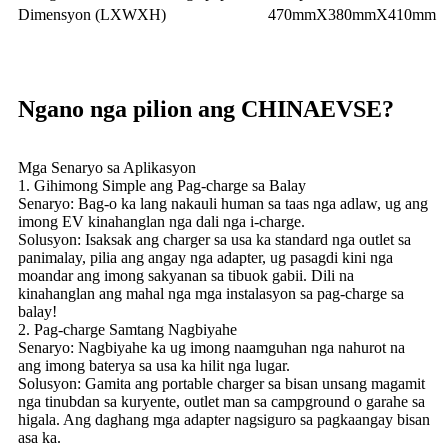
Dimensyon (LXWXH)
470mmX380mmX410mm
Ngano nga pilion ang CHINAEVSE?
Mga Senaryo sa Aplikasyon
1. Gihimong Simple ang Pag-charge sa Balay
Senaryo: Bag-o ka lang nakauli human sa taas nga adlaw, ug ang
imong EV kinahanglan nga dali nga i-charge.
Solusyon: Isaksak ang charger sa usa ka standard nga outlet sa
panimalay, pilia ang angay nga adapter, ug pasagdi kini nga
moandar ang imong sakyanan sa tibuok gabii. Dili na
kinahanglan ang mahal nga mga instalasyon sa pag-charge sa
balay!
2. Pag-charge Samtang Nagbiyahe
Senaryo: Nagbiyahe ka ug imong naamguhan nga nahurot na
ang imong baterya sa usa ka hilit nga lugar.
Solusyon: Gamita ang portable charger sa bisan unsang magamit
nga tinubdan sa kuryente, outlet man sa campground o garahe sa
higala. Ang daghang mga adapter nagsiguro sa pagkaangay bisan
asa ka.