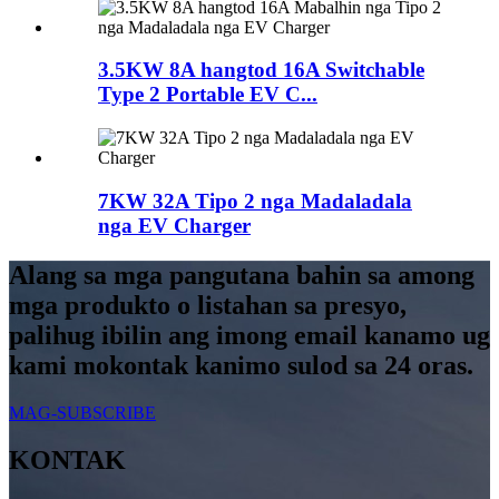
3.5KW 8A hangtod 16A Switchable
Type 2 Portable EV C...
7KW 32A Tipo 2 nga Madaladala
nga EV Charger
Alang sa mga pangutana bahin sa among
mga produkto o listahan sa presyo,
palihug ibilin ang imong email kanamo ug
kami mokontak kanimo sulod sa 24 oras.
MAG-SUBSCRIBE
KONTAK