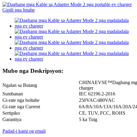
Mubo nga Deskripsyon:
CHINAEVSE™️Daghang mga Ka
Ngalan sa Butang
charger
Sumbanan
IEC 62196.2-2016
Gi-rate nga boltahe
250VAC/480VAC
Gi-rate nga Current
6A/8A/10A/13A/16A/20A/2
Sertipiko
CE, TUV, FCC, ROHS
Garantiya
5 ka Tuig
Padad-i kami og email