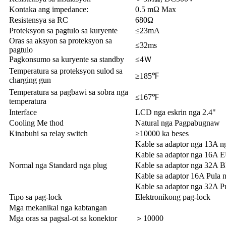
Kontaka ang impedance:
0.5 mΩ Max
Resistensya sa RC
680Ω
Proteksyon sa pagtulo sa kuryente
≤23mA
Oras sa aksyon sa proteksyon sa
≤32ms
pagtulo
Pagkonsumo sa kuryente sa standby
≤4Ｗ
Temperatura sa proteksyon sulod sa
≥185℉
charging gun
Temperatura sa pagbawi sa sobra nga
≤167℉
temperatura
Interface
LCD nga eskrin nga 2.4"
Cooling Me thod
Natural nga Pagpabugnaw
Kinabuhi sa relay switch
≥10000 ka beses
Kable sa adaptor nga 13A n
Kable sa adaptor nga 16A 
Normal nga Standard nga plug
Kable sa adaptor nga 32A 
Kable sa adaptor 16A Pula
Kable sa adaptor nga 32A P
Tipo sa pag-lock
Elektronikong pag-lock
Mga mekanikal nga kabtangan
Mga oras sa pagsal-ot sa konektor
＞10000