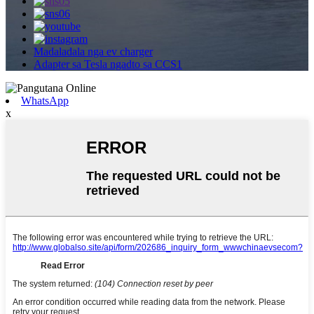
Madaladala nga ev charger
Adapter sa Tesla ngadto sa CCS1
WhatsApp
x