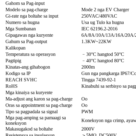
Gahom sa Pag-input
Modelo sa pag-charge
Mode 2 nga EV Charger
Gi-rate nga boltahe sa input
250VAC/480VAC
Numero sa hugna
Usa ug Tulo ka hugna
Mga Sumbanan
IEC 62196.2-2016
Gipagawas nga kuryente
6A/8A/10A/13A/16A/20A/
Gahum sa Pag-output
1.3KW~22KW
Kalikopan
Temperatura sa operasyon
﹣30°C hangtod 50°C
Pagtipig
﹣40°C hangtod 80°C
Kinatas-ang gihabogon
2000m
Kodigo sa IP
Gun nga pangkarga IP67/Co
REACH SVHC
Tingga 7439-92-1
RoHS
Kinabuhi sa serbisyo sa pag
Mga kinaiya sa kuryente
Ma-adjust ang karon sa pag-charge
Oo
Oras sa appointment sa pag-charge
Oo
Tipo sa pagpadala sa signal
PWM
Mga pag-amping sa pamaagi sa
Koneksyon nga crimp, ayaw
koneksyon
Makasugakod sa boltahe
2000V
Resistensya sa insulasyon
＞5MΩ, DC500V