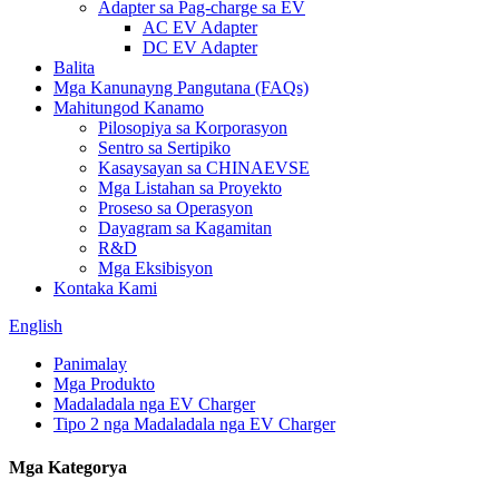
Adapter sa Pag-charge sa EV
AC EV Adapter
DC EV Adapter
Balita
Mga Kanunayng Pangutana (FAQs)
Mahitungod Kanamo
Pilosopiya sa Korporasyon
Sentro sa Sertipiko
Kasaysayan sa CHINAEVSE
Mga Listahan sa Proyekto
Proseso sa Operasyon
Dayagram sa Kagamitan
R&D
Mga Eksibisyon
Kontaka Kami
English
Panimalay
Mga Produkto
Madaladala nga EV Charger
Tipo 2 nga Madaladala nga EV Charger
Mga Kategorya